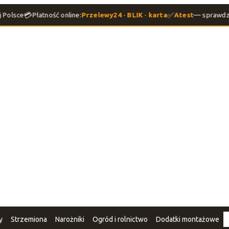
💳
✅
Polsce
Płatność online:
Przelewy24 · BLIK · karta
Atest
— sprawdzo
y
Strzemiona
Narożniki
Ogród i rolnictwo
Dodatki montażowe