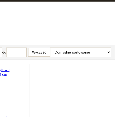
Wyczyść
do