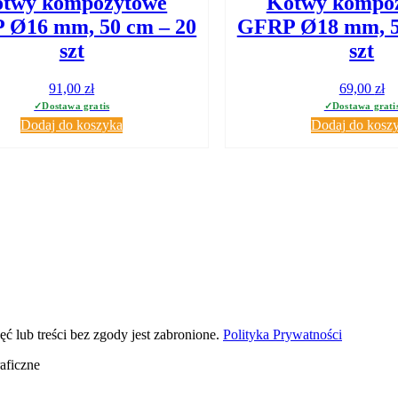
twy kompozytowe
Kotwy kompo
 Ø16 mm, 50 cm – 20
GFRP Ø18 mm, 5
szt
szt
91,00
zł
69,00
zł
Dodaj do koszyka
Dodaj do kosz
MAGAZYN KOMPOZYTÓW
KONTAKT
ul. Zamkowa 51
tel. 695 777 550
nisława Wigury 61
17-100 Bielsk Podlaski
tel. 607 687 367
info@kompozytowe.pl
facebook: Zbrojenia K
 lub treści bez zgody jest zabronione.
Polityka Prywatności
aficzne