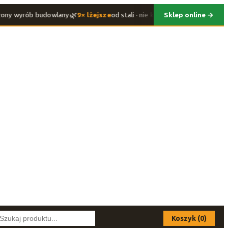
🌿
🛒
ny wyrób budowlany
9× lżejsze
od stali · nie koroduje
Sklep online →
Kup kompozyt
Koszyk (0)