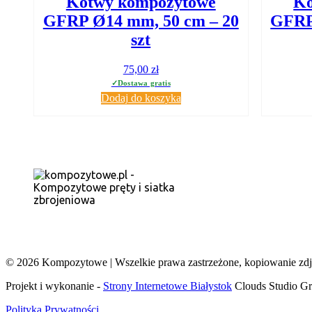
Kotwy kompozytowe
Ko
GFRP Ø14 mm, 50 cm – 20
GFRP
szt
75,00
zł
Dodaj do koszyka
SIEDZIBA
N-Oil Sp. z o.o.
ul. Franciszka Żwirki i Sta
17-100 Bielsk Podlaski
NIP: 6121857263
© 2026 Kompozytowe | Wszelkie prawa zastrzeżone, kopiowanie zdjęć
Projekt i wykonanie -
Strony Internetowe Białystok
Clouds Studio Gr
Polityka Prywatności