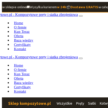
🚚
📦
w sklepie online
Wysyłka kurierem
w 24h
Dostawa GRATIS
w całej 
Home
O firmie
Kup Teraz
Oferta
Baza wiedzy
Certyfikaty
Kontakt
Home
O firmie
Kup Teraz
Oferta
Baza wiedzy
Certyfikaty
Kontakt
Sklep kompozytowe.pl
Wszystkie
Pręty
Siatki
Kotw