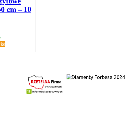
zytowe
0 cm – 10
yka
WYRÓŻNIENIA
ompozytowe