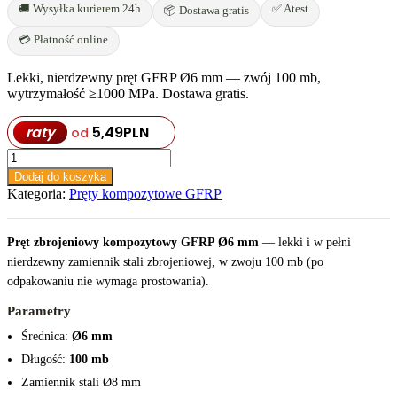
🚚 Wysyłka kurierem 24h
✅ Atest
📦 Dostawa gratis
💳 Płatność online
Lekki, nierdzewny pręt GFRP Ø6 mm — zwój 100 mb,
wytrzymałość ≥1000 MPa. Dostawa gratis.
raty
5,49
PLN
od
ilość
Pręt
Dodaj do koszyka
zbrojeniowy
Kategoria:
Pręty kompozytowe GFRP
GFRP
Ø6
mm
Pręt zbrojeniowy kompozytowy GFRP Ø6 mm
— lekki i w pełni
–
nierdzewny zamiennik stali zbrojeniowej, w zwoju 100 mb (po
zwój
odpakowaniu nie wymaga prostowania).
100
mb
Parametry
Średnica:
Ø6 mm
Długość:
100 mb
Zamiennik stali Ø8 mm