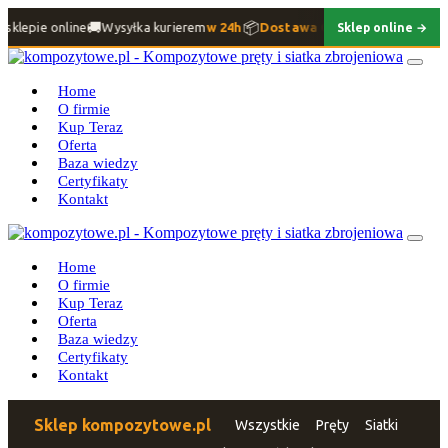
🚚
📦
sklepie online
Wysyłka kurierem
w 24h
Dostawa GRATIS
w całej Polsce
Sklep online →
Home
O firmie
Kup Teraz
Oferta
Baza wiedzy
Certyfikaty
Kontakt
Home
O firmie
Kup Teraz
Oferta
Baza wiedzy
Certyfikaty
Kontakt
Sklep kompozytowe.pl
Wszystkie
Pręty
Siatki