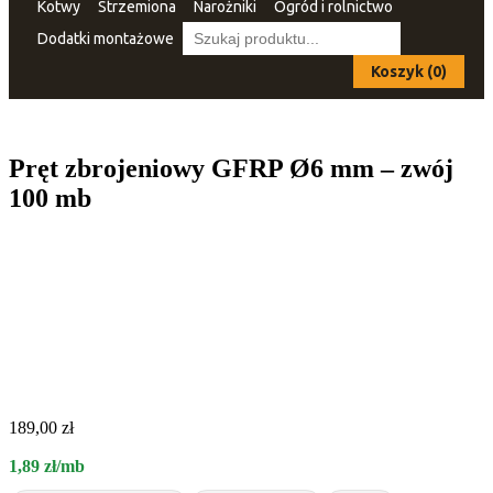
Kotwy
Strzemiona
Narożniki
Ogród i rolnictwo
Dodatki montażowe
Koszyk (0)
Pręt zbrojeniowy GFRP Ø6 mm – zwój
100 mb
189,00
zł
1,89 zł/mb