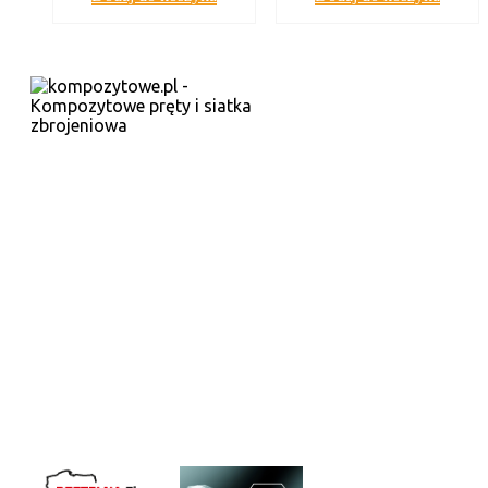
SIEDZIBA
N-Oil Sp. z o.o.
ul. Franciszka Żwirki i Stanisława Wigury 61
17-100 Bielsk Podlaski
NIP: 6121857263
MAGAZYN KOMPOZYTÓW
ul. Zamkowa 51
17-100 Bielsk Podlaski
KONTAKT
tel. 695 777 550
tel. 607 687 367
info@kompozytowe.pl
facebook: Zbrojenia Kompozytowe
WYRÓŻNIENIA